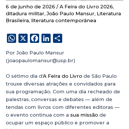
6 de junho de 2026
/
A Feira do Livro 2026
,
ditadura militar
,
João Paulo Mansur
,
Literatura
Brasileira
,
literatura contemporânea
W
X
F
Li
S
h
a
n
h
Por João Paulo Mansur
a
c
k
a
(joaopaulomansur@usp.br)
ts
e
e
re
A
b
dI
O sétimo dia d’
A Feira do Livro
de São Paulo
p
o
n
trouxe diversas atrações e convidados para
p
o
sua programação. Com uma dia recheado de
palestras, conversas e debates — além de
k
tendas com livros com diferentes editoras —
o evento continua com a
sua missão
de
ocupar um espaço público e promover a