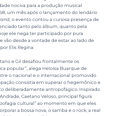
idade nociva para a produção musical
 1968, um mês após o lançamento do lendário
 Band
, o evento contou a curiosa presença de
uenciado tanto pelo álbum, quanto pela
oje ele nega ter participado por pura
ue vão desde a vontade de estar ao lado de
por Elis Regina.
etano e Gil desafiou frontalmente os
ca popular”, alega Heloisa Buarque de
tre o nacional e o internacional promovido
eocupação consistia em superar o hegemônico e
 ato deliberadamente antropofágico. Inspirado
ndrade, Caetano Veloso, principal figura
ropofagia cultural” ao momento em que eles
rporar a bossa nova, o samba e o rock, a real