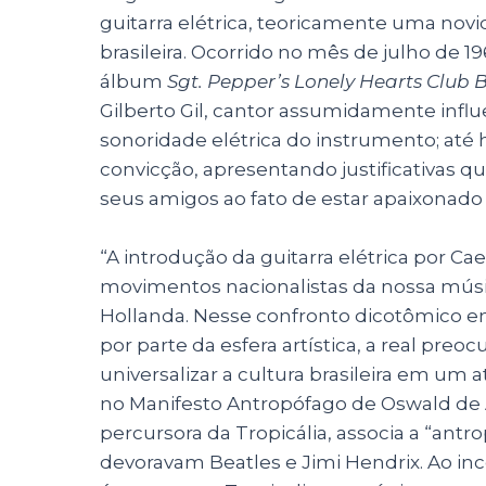
guitarra elétrica, teoricamente uma nov
brasileira. Ocorrido no mês de julho de
álbum
Sgt. Pepper’s Lonely Hearts Club
Gilberto Gil, cantor assumidamente infl
sonoridade elétrica do instrumento; até h
convicção, apresentando justificativas q
seus amigos ao fato de estar apaixonado 
“A introdução da guitarra elétrica por Ca
movimentos nacionalistas da nossa músi
Hollanda. Nesse confronto dicotômico en
por parte da esfera artística, a real pr
universalizar a cultura brasileira em um
no Manifesto Antropófago de Oswald de A
percursora da Tropicália, associa a “ant
devoravam Beatles e Jimi Hendrix. Ao inco