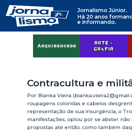
Jornalismo Júnior.
Há 20 anos forman
e informando.
Contracultura e militâ
Por Bianka Vieira (bianka.vieira2@gmai
roupagens coloridas e cabelos desgrenh
representação de sua insurgência, o Trop
manifestações, optou por se abster não
propostas até então, como também daqu