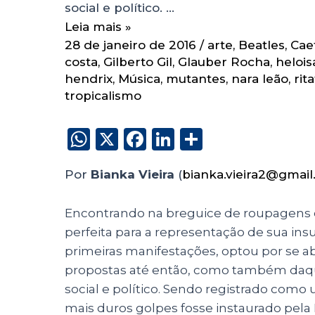
social e político. …
Leia mais »
28 de janeiro de 2016
/
arte
,
Beatles
,
Cae
costa
,
Gilberto Gil
,
Glauber Rocha
,
helois
hendrix
,
Música
,
mutantes
,
nara leão
,
rit
tropicalismo
W
X
F
Li
S
h
a
n
h
Por
Bianka Vieira
(
bianka.vieira2@gmai
a
c
k
a
ts
e
e
re
Encontrando na breguice de roupagens 
A
b
dI
perfeita para a representação de sua insu
p
o
n
primeiras manifestações, optou por se 
p
o
propostas até então, como também daqu
social e político. Sendo registrado com
k
mais duros golpes fosse instaurado pela Dit