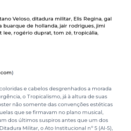
tano Veloso
,
ditadura militar
,
Elis Regina
,
gal
a buarque de hollanda
,
jair rodrigues
,
jimi
at lee
,
rogério duprat
,
tom zé
,
tropicália
,
l.com
)
coloridas e cabelos desgrenhados a morada
rgência, o Tropicalismo, já à altura de suas
abster não somente das convenções estéticas
elas que se firmavam no plano musical,
o um dos últimos suspiros antes que um dos
adura Militar, o Ato Institucional nº 5 (AI-5),