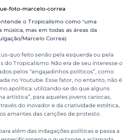
 entende o Tropicalismo como “uma
na música, mas em todas as áreas da
ivulgação/Marcelo Correa)
us-quo feito senão pela esquerda ou pela
cas do Tropicalismo. Não era de seu interesse o
ados pelos “engajadinhos políticos”, como
zada no Youtube. Esse fator, no entanto, não é
mo apolítica: utilizando-se do que alguns
 artística”, para aqueles jovens cariocas,
através do inovador e da criatividade estética,
aos amantes das canções de protesto.
 para além das indagações políticas e passa a
s especificamente o que tange a aclamada