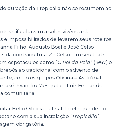
de duração da Tropicália não se resumem ao
entes dificultavam a sobrevivência da
s e impossibilitados de levarem seus roteiros
anna Filho, Augusto Boal e José Celso
s da contracultura. Zé Celso, em seu teatro
e em espetáculos como
“O Rei da Vela”
(1967) e
sobrepôs ao tradicional com o advento de
nte, como os grupos Oficina e Asdrúbal
 Casé, Evandro Mesquita e Luiz Fernando
a comunitária.
tar Hélio Oiticica – afinal, foi ele que deu o
aetano com a sua instalação
“Tropicália”
sagem obrigatória.