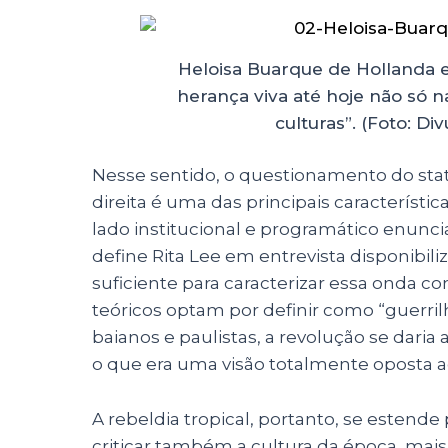
Heloisa Buarque de Hollanda
herança viva até hoje não só 
culturas”. (Foto: D
Nesse sentido, o questionamento do stat
direita é uma das principais característi
lado institucional e programático enunci
define Rita Lee em entrevista disponibili
suficiente para caracterizar essa onda co
teóricos optam por definir como “guerrilha
baianos e paulistas, a revolução se daria 
o que era uma visão totalmente oposta 
A rebeldia tropical, portanto, se estende
criticar também a cultura da época, mai