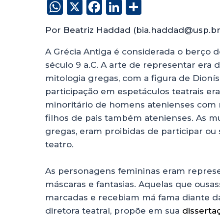
W
X
F
Li
S
h
a
n
h
Por Beatriz Haddad (bia.haddad@usp.br)
a
c
k
a
ts
e
e
re
A Grécia Antiga é considerada o berço 
século 9 a.C. A arte de representar era
A
b
dI
mitologia gregas, com a figura de Dioní
p
o
n
participação em espetáculos teatrais er
p
o
minoritário de homens atenienses com ma
k
filhos de pais também atenienses. As m
gregas, eram proibidas de participar ou
teatro.
As personagens femininas eram represe
máscaras e fantasias. Aquelas que ousa
marcadas e recebiam má fama diante da 
diretora teatral, propõe em sua
disserta