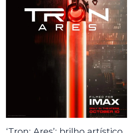
‘Tron: Ares’: brilho artístico