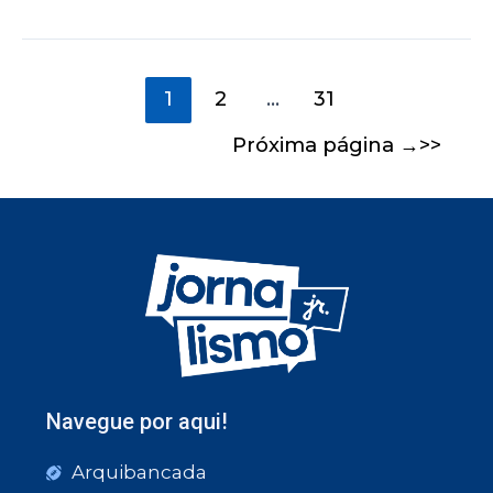
1
2
…
31
Próxima página
→
Navegue por aqui!
Arquibancada