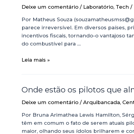
Deixe um comentário
/
Laboratório
,
Tech
/
Por Matheus Souza (souzamatheusmss@gmai
parece irreversível. Em diversos países,
incentivos fiscais, tornando-o vantajoso t
do combustível para …
Leia mais »
Onde estão os pilotos que a
Deixe um comentário
/
Arquibancada
,
Cen
Por Bruna Arimathea Lewis Hamilton, Sérg
têm em comum o fato de serem atuais pilo
maior, olhando seus ídolos brilharem e c