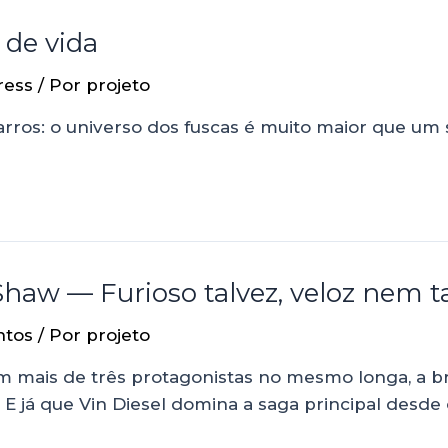
 de vida
ress
/ Por
projeto
arros: o universo dos fuscas é muito maior que um 
Shaw — Furioso talvez, veloz nem t
ntos
/ Por
projeto
 mais de três protagonistas no mesmo longa, a br
E já que Vin Diesel domina a saga principal desde 