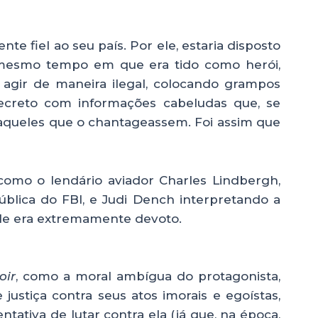
e fiel ao seu país. Por ele, estaria disposto
 mesmo tempo em que era tido como herói,
 agir de maneira ilegal, colocando grampos
ecreto com informações cabeludas que, se
aqueles que o chantageassem. Foi assim que
omo o lendário aviador Charles Lindbergh,
blica do FBI, e Judi Dench interpretando a
ele era extremamente devoto.
oir
, como a moral ambígua do protagonista,
justiça contra seus atos imorais e egoístas,
tativa de lutar contra ela (já que, na época,