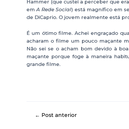
Hammer (que custei a perceber que er
em
A Rede Social
) está magnífico em s
de DiCaprio. O jovem realmente está p
É um ótimo filme. Achei engraçado q
acharam o filme um pouco maçante ma
Não sei se o acham bom devido à boa
maçante porque foge à maneira habitu
grande filme.
←
Post anterior