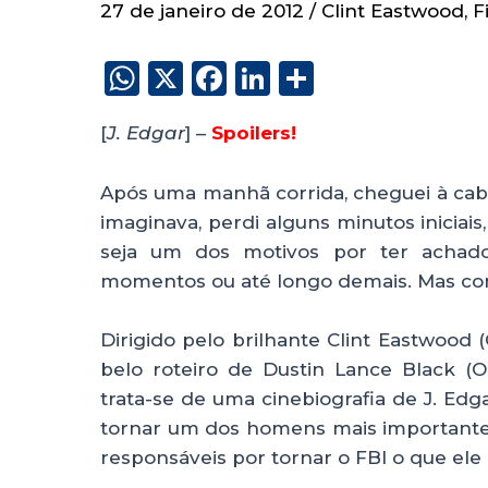
27 de janeiro de 2012
/
Clint Eastwood
,
F
W
X
F
Li
S
h
a
n
h
[
J. Edgar
] –
Spoilers!
a
c
k
a
ts
e
e
re
Após uma manhã corrida, cheguei à ca
A
b
dI
imaginava, perdi alguns minutos iniciais
p
o
n
seja um dos motivos por ter acha
p
o
momentos ou até longo demais. Mas com
k
Dirigido pelo brilhante Clint Eastwood
belo roteiro de Dustin Lance Black 
trata-se de uma cinebiografia de J. Edg
tornar um dos homens mais importante
responsáveis por tornar o FBI o que ele 