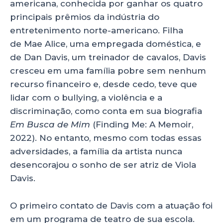
A
b
dI
americana, conhecida por ganhar os quatro
p
o
n
principais prêmios da indústria do
p
o
entretenimento norte-americano. Filha
de Mae Alice, uma empregada doméstica, e
k
de Dan Davis, um treinador de cavalos, Davis
cresceu em uma família pobre sem nenhum
recurso financeiro e, desde cedo, teve que
lidar com o bullying, a violência e a
discriminação, como conta em sua biografia
Em Busca de Mim
(Finding Me: A Memoir,
2022). No entanto, mesmo com todas essas
adversidades, a família da artista nunca
desencorajou o sonho de ser atriz de Viola
Davis.
O primeiro contato de Davis com a atuação foi
em um programa de teatro de sua escola.