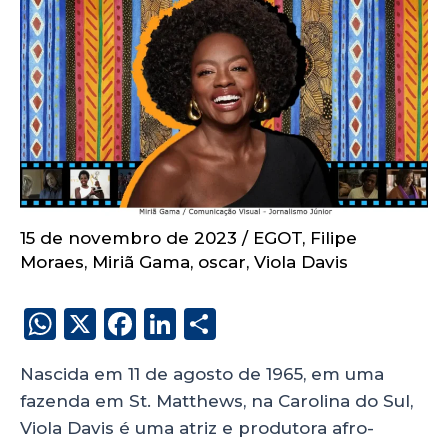
15 de novembro de 2023
/
EGOT
,
Filipe
Moraes
,
Miriã Gama
,
oscar
,
Viola Davis
W
X
F
Li
S
h
a
n
h
Nascida em 11 de agosto de 1965, em uma
a
c
k
a
fazenda em St. Matthews, na Carolina do Sul,
ts
e
e
re
Viola Davis é uma atriz e produtora afro-