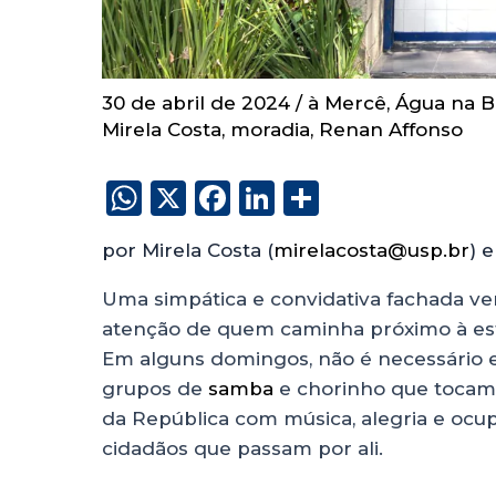
30 de abril de 2024
/
à Mercê
,
Água na B
Mirela Costa
,
moradia
,
Renan Affonso
W
X
F
Li
S
h
a
n
h
por Mirela Costa (
mirelacosta@usp.br
) 
a
c
k
a
ts
e
e
re
Uma simpática e convidativa fachada v
atenção de quem caminha próximo à es
A
b
dI
Em alguns domingos, não é necessário es
p
o
n
grupos de
samba
e chorinho que tocam
p
o
da República com música, alegria e oc
k
cidadãos que passam por ali.