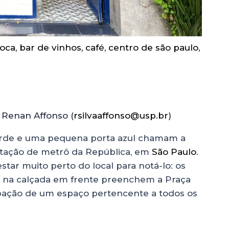
oca
,
bar de vinhos
,
café
,
centro de são paulo
,
e Renan Affonso (
rsilvaaffonso@usp.br
)
erde e uma pequena porta azul chamam a
tação de metrô da República, em
São Paulo
.
tar muito perto do local para notá-lo: os
 na calçada em frente preenchem a Praça
upação de um espaço pertencente a todos os