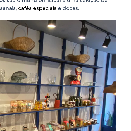
ivos são o menu principal e uma seleção de
sanais,
cafés especiais
e doces.