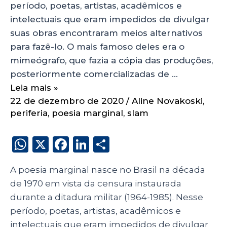
período, poetas, artistas, acadêmicos e
intelectuais que eram impedidos de divulgar
suas obras encontraram meios alternativos
para fazê-lo. O mais famoso deles era o
mimeógrafo, que fazia a cópia das produções,
posteriormente comercializadas de …
Leia mais »
22 de dezembro de 2020
/
Aline Novakoski
,
periferia
,
poesia marginal
,
slam
W
X
F
Li
S
h
a
n
h
A poesia marginal nasce no Brasil na década
a
c
k
a
de 1970 em vista da censura instaurada
ts
e
e
re
durante a ditadura militar (1964-1985). Nesse
A
b
dI
período, poetas, artistas, acadêmicos e
p
o
n
intelectuais que eram impedidos de divulgar