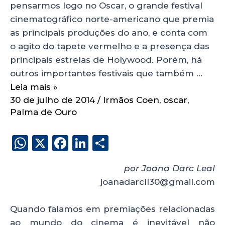
pensarmos logo no Oscar, o grande festival
cinematográfico norte-americano que premia
as principais produções do ano, e conta com
o agito do tapete vermelho e a presença das
principais estrelas de Holywood. Porém, há
outros importantes festivais que também …
Leia mais »
30 de julho de 2014
/
Irmãos Coen
,
oscar
,
Palma de Ouro
W
X
F
Li
S
h
a
n
h
por Joana Darc Leal
a
c
k
a
joanadarcll30@gmail.com
ts
e
e
re
A
b
dI
Quando falamos em premiações relacionadas
p
o
n
ao mundo do cinema é inevitável não