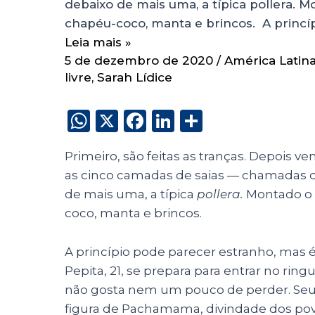
debaixo de mais uma, a típica pollera. M
chapéu-coco, manta e brincos. A princí
Leia mais »
5 de dezembro de 2020
/
América Latin
livre
,
Sarah Lídice
W
X
F
Li
S
h
a
n
h
Primeiro, são feitas as tranças. Depois vem
a
c
k
a
as cinco camadas de saias — chamadas 
ts
e
e
re
de mais uma, a típica
pollera.
Montado o f
A
b
dI
coco, manta e brincos.
p
o
n
p
o
A princípio pode parecer estranho, mas é
Pepita, 21, se prepara para entrar no ring
k
não gosta nem um pouco de perder. Seu r
figura de Pachamama, divindade dos pov