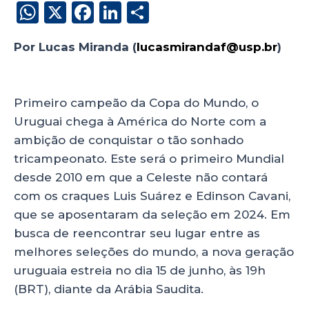
W
X
F
Li
S
h
a
n
h
Por Lucas Miranda (
lucasmirandaf@usp.br
)
a
c
k
a
uruguai
ts
e
e
re
A
b
dI
Primeiro campeão da Copa do Mundo, o
p
o
n
Uruguai chega à América do Norte com a
p
o
ambição de conquistar o tão sonhado
tricampeonato. Este será o primeiro Mundial
k
desde 2010 em que a Celeste não contará
com os craques Luis Suárez e Edinson Cavani,
que se aposentaram da seleção em 2024. Em
busca de reencontrar seu lugar entre as
melhores seleções do mundo, a nova geração
uruguaia estreia no dia 15 de junho, às 19h
(BRT), diante da Arábia Saudita.