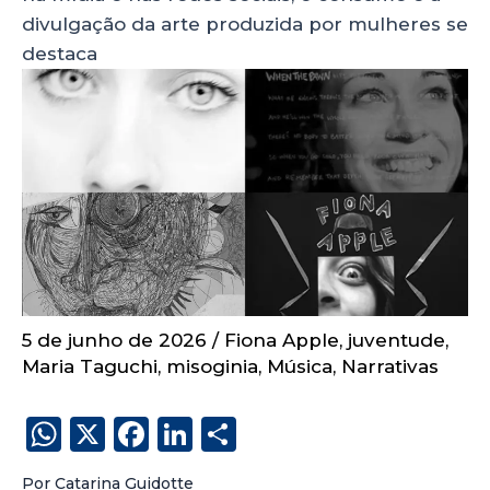
divulgação da arte produzida por mulheres se
destaca
5 de junho de 2026
/
Fiona Apple
,
juventude
,
Maria Taguchi
,
misoginia
,
Música
,
Narrativas
W
X
F
Li
S
h
a
n
h
Por Catarina Guidotte