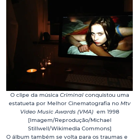
O clipe da música
Criminal
conquistou uma
estatueta por Melhor Cinematografia no
Mtv
Video Music Awards (VMA)
em 1998
[Imagem/Reprodução/Michael
Stillwell/Wikimedia Commons]
O álbum também se volta para os traumas e