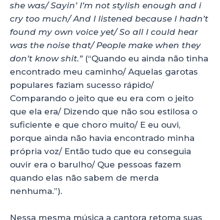
she was/ Sayin’ I’m not stylish enough and i
cry too much/ And I listened because I hadn’t
found my own voice yet/ So all I could hear
was the noise that/ People make when they
don’t know shit.”
(“Quando eu ainda não tinha
encontrado meu caminho/ Aquelas garotas
populares faziam sucesso rápido/
Comparando o jeito que eu era com o jeito
que ela era/ Dizendo que não sou estilosa o
suficiente e que choro muito/ E eu ouvi,
porque ainda não havia encontrado minha
própria voz/ Então tudo que eu conseguia
ouvir era o barulho/ Que pessoas fazem
quando elas não sabem de merda
nenhuma.”).
Nessa mesma música a cantora retoma suas