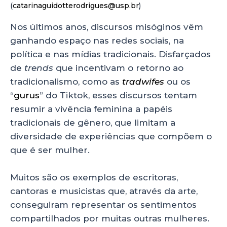
a
c
k
a
(
catarinaguidotterodrigues@usp.br
)
ts
e
e
re
Nos últimos anos, discursos misóginos vêm
A
b
dI
ganhando espaço nas redes sociais, na
p
o
n
política e nas mídias tradicionais. Disfarçados
p
o
de
trends
que incentivam o retorno ao
tradicionalismo, como as
tradwifes
ou os
k
“
gurus
” do Tiktok, esses discursos tentam
resumir a vivência feminina a papéis
tradicionais de gênero, que limitam a
diversidade de experiências que compõem o
que é ser mulher.
Muitos são os exemplos de escritoras,
cantoras e musicistas que, através da arte,
conseguiram representar os sentimentos
compartilhados por muitas outras mulheres.