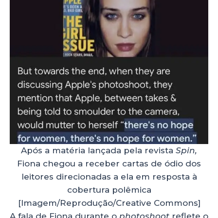
Após a matéria lançada pela revista
Spin,
Fiona chegou a receber cartas de ódio dos
leitores direcionadas a ela em resposta à
cobertura polêmica
[Imagem/Reprodução/Creative Commons]
A fala de Fiona durante o
photoshoot
reflete o