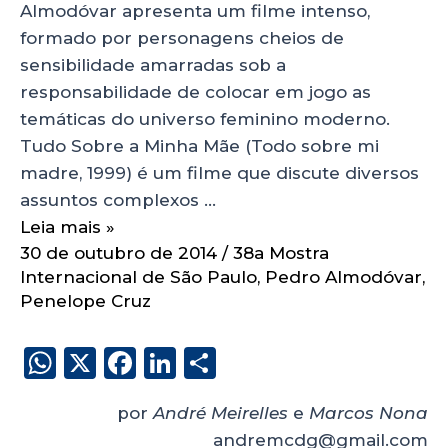
Almodóvar apresenta um filme intenso,
formado por personagens cheios de
sensibilidade amarradas sob a
responsabilidade de colocar em jogo as
temáticas do universo feminino moderno.
Tudo Sobre a Minha Mãe (Todo sobre mi
madre, 1999) é um filme que discute diversos
assuntos complexos …
Leia mais »
30 de outubro de 2014
/
38a Mostra
Internacional de São Paulo
,
Pedro Almodóvar
,
Penelope Cruz
W
X
F
Li
S
h
a
n
h
por
André Meirelles
e
Marcos Nona
a
c
k
a
andremcdg@gmail.com