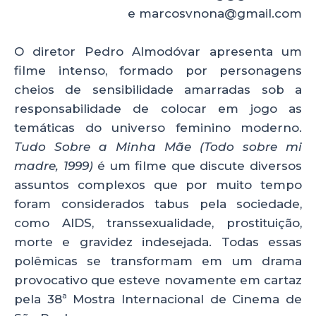
ts
e
e
re
e marcosvnona@gmail.com
A
b
dI
p
o
n
O diretor Pedro Almodóvar apresenta um
p
o
filme intenso, formado por personagens
cheios de sensibilidade amarradas sob a
k
responsabilidade de colocar em jogo as
temáticas do universo feminino moderno.
Tudo Sobre a Minha Mãe (Todo sobre mi
madre, 1999)
é um filme que discute diversos
assuntos complexos que por muito tempo
foram considerados tabus pela sociedade,
como AIDS, transsexualidade, prostituição,
morte e gravidez indesejada. Todas essas
polêmicas se transformam em um drama
provocativo que esteve novamente em cartaz
pela 38ª Mostra Internacional de Cinema de