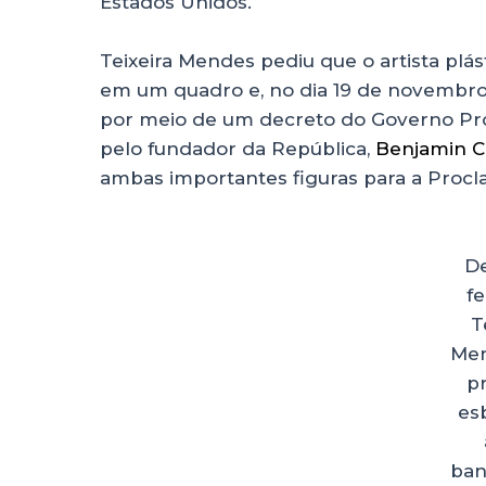
Estados Unidos.
Teixeira Mendes pediu que o artista plás
em um quadro e, no dia 19 de novembro d
por meio de um decreto do Governo Prov
pelo fundador da República,
Benjamin C
ambas importantes figuras para a Proc
D
fe
T
Men
p
es
ban