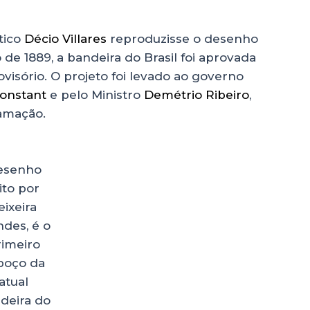
tico
Décio Villares
reproduzisse o desenho
e 1889, a bandeira do Brasil foi aprovada
isório. O projeto foi levado ao governo
onstant
e pelo Ministro
Demétrio Ribeiro
,
lamação.
esenho
ito por
eixeira
des, é o
rimeiro
boço da
atual
deira do