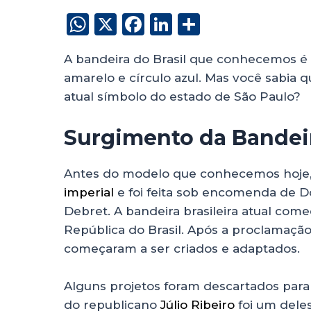
W
X
F
Li
S
h
a
n
h
A bandeira do Brasil que conhecemos é
a
c
k
a
amarelo e círculo azul. Mas você sabia q
ts
e
e
re
atual símbolo do estado de São Paulo?
A
b
dI
p
o
n
Surgimento da Bandei
p
o
k
Antes do modelo que conhecemos hoje, 
imperial
e foi feita sob encomenda de Do
Debret. A bandeira brasileira atual come
República do Brasil. Após a proclamação
começaram a ser criados e adaptados.
Alguns projetos foram descartados para 
do republicano
Júlio Ribeiro
foi um deles