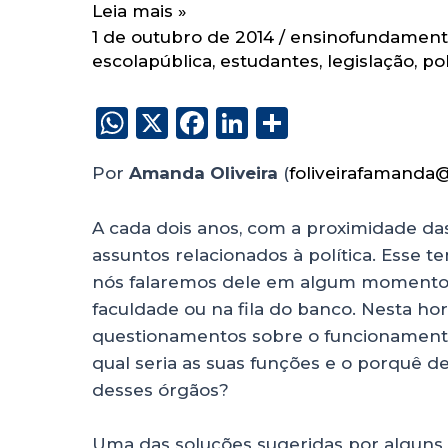
Leia mais »
1 de outubro de 2014
/
ensinofundament
escolapública
,
estudantes
,
legislação
,
pol
W
X
F
Li
S
h
a
n
h
Por
Amanda Oliveira
(
foliveirafamanda
a
c
k
a
ts
e
e
re
A cada dois anos, com a proximidade d
A
b
dI
assuntos relacionados à política. Esse te
p
o
n
nós falaremos dele em algum momento n
p
o
faculdade ou na fila do banco. Nesta h
questionamentos sobre o funcionamento 
k
qual seria as suas funções e o porquê 
desses órgãos?
Uma das soluções sugeridas por alguns e