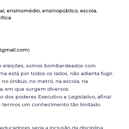
al
,
ensinomédio
,
ensinopúblico
,
escola
,
ítica
@gmail.com
)
as eleições, somos bombardeados com
ma está por todos os lados, não adianta fugir,
o ônibus, no metrô, na escola, na
ora, em que surgem diversos
dos poderes Executivo e Legislativo, afinal
de termos um conhecimento tão limitado
ducadores seria a inclusão da disciplina