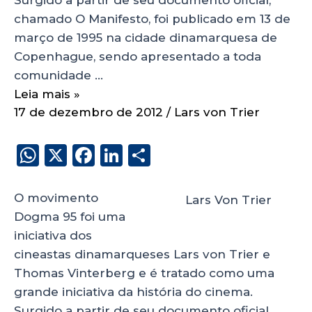
chamado O Manifesto, foi publicado em 13 de
março de 1995 na cidade dinamarquesa de
Copenhague, sendo apresentado a toda
comunidade …
Leia mais »
17 de dezembro de 2012
/
Lars von Trier
W
X
F
Li
S
h
a
n
h
a
c
k
a
O movimento
Lars Von Trier
ts
e
e
re
Dogma 95 foi uma
iniciativa dos
A
b
dI
cineastas dinamarqueses Lars von Trier e
p
o
n
Thomas Vinterberg e é tratado como uma
p
o
grande iniciativa da história do cinema.
k
Surgido a partir de seu documento oficial,