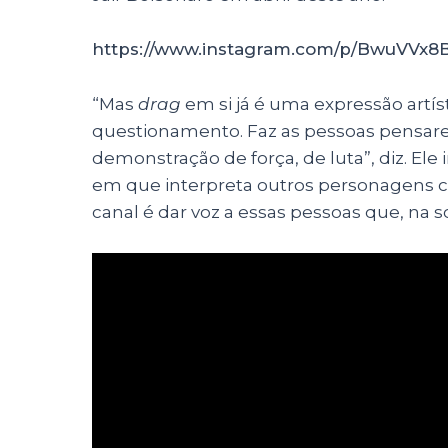
https://www.instagram.com/p/BwuVVx8B
“Mas
drag
em si já é uma expressão artís
questionamento. Faz as pessoas pensar
demonstração de força, de luta”, diz. El
em que interpreta outros personagens co
canal é dar voz a essas pessoas que, na 