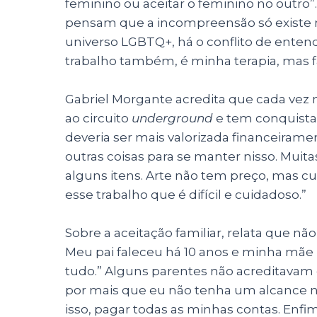
feminino ou aceitar o feminino no outro”.
pensam que a incompreensão só existe 
universo LGBTQ+, há o conflito de ente
trabalho também, é minha terapia, mas f
Gabriel Morgante acredita que cada vez 
ao circuito
underground
e tem conquistad
deveria ser mais valorizada financeiramen
outras coisas para se manter nisso. Mui
alguns itens. Arte não tem preço, mas cu
esse trabalho que é difícil e cuidadoso.”
Sobre a aceitação familiar, relata que não 
Meu pai faleceu há 10 anos e minha mã
tudo.” Alguns parentes não acreditavam q
por mais que eu não tenha um alcance na
isso, pagar todas as minhas contas. Enf