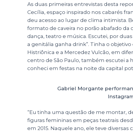
As duas primeiras entrevistas desta rep
a
c
k
a
Cecília, espaço inspirado nos cabarés 
ts
e
e
re
deu acesso ao lugar de clima intimista.
A
b
dI
formato de caveira no porão abafado da c
p
o
n
dança, teatro e música. Escutei, por duas
p
o
a genitália ganha drink”. Tinha o objeti
Histriônica e a Mercedez Vulcão, em difer
k
centro de São Paulo, também escutei a hi
conheci em festas na noite da capital po
Gabriel Morgante performan
Instagra
“Eu tinha uma questão de me montar, de 
figuras femininas em peças teatrais desd
em 2015. Naquele ano, ele teve diversas 