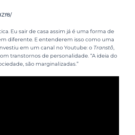
Zf8/
tica. Eu sair de casa assim já é uma forma de
em diferente. E entenderem isso como uma
e investiu em um canal no Youtube: o
Transtô
,
m transtornos de personalidade. “A ideia do
sociedade, são marginalizadas.”