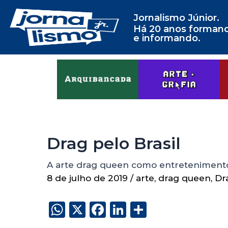
Jornalismo Júnior.
Há 20 anos forman
e informando.
Drag pelo Brasil
A arte drag queen como entretenimento
8 de julho de 2019
/
arte
,
drag queen
,
Dr
W
X
F
Li
S
h
a
n
h