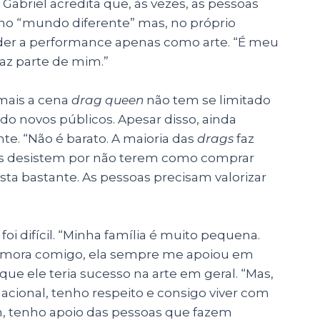
 Gabriel acredita que, às vezes, as pessoas
no “mundo diferente” mas, no próprio
nder a performance apenas como arte. “É meu
az parte de mim.”
mais a cena
drag queen
não tem se limitado
o novos públicos. Apesar disso, ainda
te. “Não é barato. A maioria das
drags
faz
tas desistem por não terem como comprar
sta bastante. As pessoas precisam valorizar
foi difícil. “Minha família é muito pequena.
e mora comigo, ela sempre me apoiou em
ue ele teria sucesso na arte em geral. “Mas,
cional, tenho respeito e consigo viver com
im, tenho apoio das pessoas que fazem