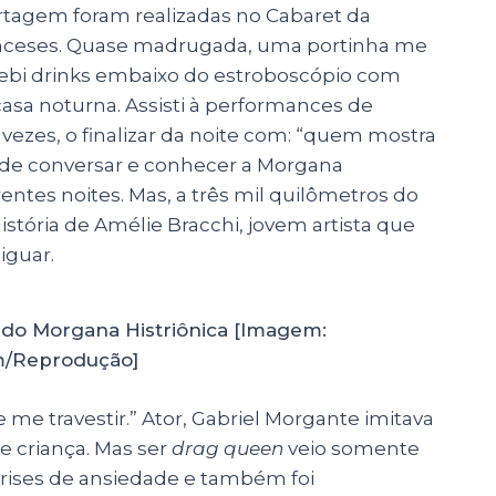
ortagem foram realizadas no Cabaret da
franceses. Quase madrugada, uma portinha me
 Bebi drinks embaixo do estroboscópio com
asa noturna. Assisti à performances de
 vezes, o finalizar da noite com: “quem mostra
vo de conversar e conhecer a Morgana
entes noites. Mas, a três mil quilômetros do
stória de Amélie Bracchi, jovem artista que
tiguar.
do Morgana Histriônica [Imagem:
m/Reprodução]
me travestir.” Ator, Gabriel Morgante imitava
e criança. Mas ser
drag queen
veio somente
crises de ansiedade e também foi