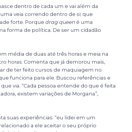
asce dentro de cada um e vai além da
, uma veia correndo dentro de si; que
ade forte. Porque
drag queen
é uma
ma forma de política. De ser um cidadão
a em média de duas até três horas e meia na
tro horas. Comenta que já demorou mais,
ar de ter feito cursos de maquiagem no
a que funciona para ele. Buscou referências e
as que via. “Cada pessoa entende do que é feita
adora, existem variações de Morgana”,
a suas experiências: “eu lidei em um
relacionado a ele aceitar o seu próprio