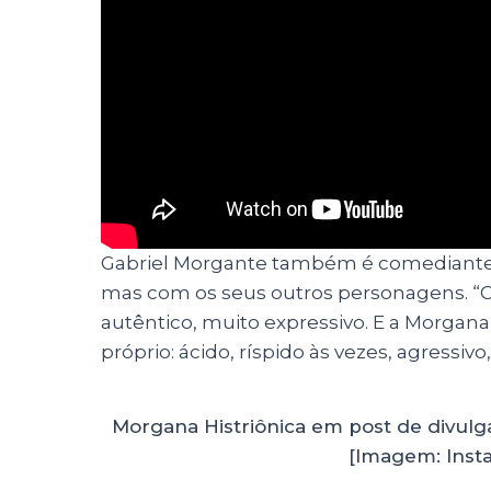
Gabriel Morgante também é comediante
mas com os seus outros personagens. “O 
autêntico, muito expressivo. E a Morga
próprio: ácido, ríspido às vezes, agressivo, 
Morgana Histriônica em post de divulg
[Imagem: Inst