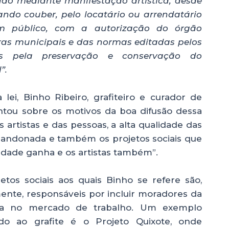
vado mediante manifestação artística, desde
ando couber, pelo locatário ou arrendatário
 público, com a autorização do órgão
ras municipais e das normas editadas pelos
is pela preservação e conservação do
”.
lei, Binho Ribeiro, grafiteiro e curador de
entou sobre os motivos da boa difusão dessa
artistas e das pessoas, a alta qualidade das
bandonada e também os projetos sociais que
idade ganha e os artistas também”.
etos sociais aos quais Binho se refere são,
nte, responsáveis por incluir moradores da
ria no mercado de trabalho. Um exemplo
ado ao grafite é o Projeto Quixote, onde