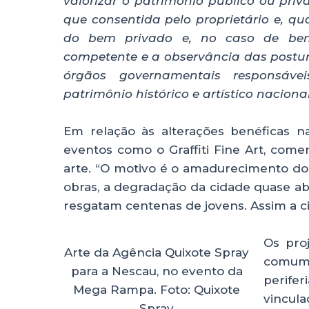
valorizar o patrimônio público ou pri
que consentida pelo proprietário e, qu
do bem privado e, no caso de bem
competente e a observância das postu
órgãos governamentais responsáve
patrimônio histórico e artístico nacional
Em relação às alterações benéficas na 
eventos como o Graffiti Fine Art, com
arte. “O motivo é o amadurecimento dos 
obras, a degradação da cidade quase a
resgatam centenas de jovens. Assim a c
Os proj
Arte da Agência Quixote Spray
comume
para a Nescau, no evento da
perife
Mega Rampa. Foto: Quixote
vincul
Spray