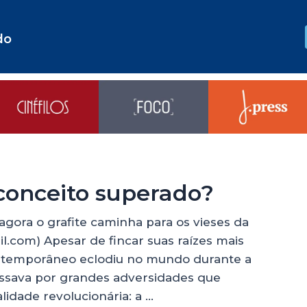
do
econceito superado?
gora o grafite caminha para os vieses da
l.com) Apesar de fincar suas raízes mais
ontemporâneo eclodiu no mundo durante a
passava por grandes adversidades que
dade revolucionária: a …