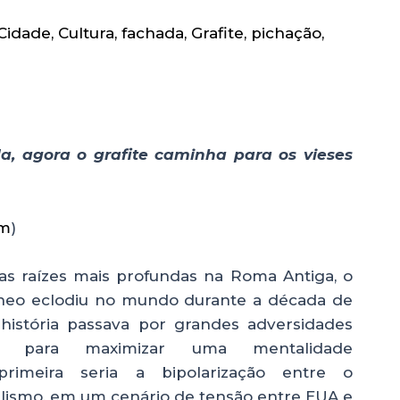
Cidade
,
Cultura
,
fachada
,
Grafite
,
pichação
,
, agora o grafite caminha para os vieses
om
)
as raízes mais profundas na Roma Antiga, o
neo eclodiu no mundo durante a década de
 história passava por grandes adversidades
m para maximizar uma mentalidade
 primeira seria a bipolarização entre o
ialismo, em um cenário de tensão entre EUA e