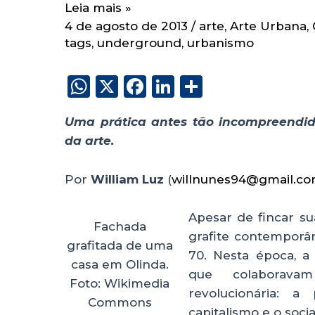
Leia mais »
4 de agosto de 2013
/
arte
,
Arte Urbana
,
tags
,
underground
,
urbanismo
W
X
F
Li
S
h
a
n
h
Uma prática antes tão incompreendida
a
c
k
a
da arte.
ts
e
e
re
A
b
dI
Por
William Luz
(
willnunes94@gmail.c
p
o
n
p
o
Apesar de fincar su
Fachada
grafite contemporâ
k
grafitada de uma
70. Nesta época, a
casa em Olinda.
que colaborava
Foto: Wikimedia
revolucionária: a
Commons
capitalismo e o soc