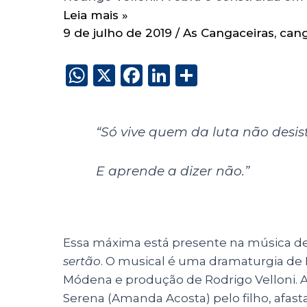
Leia mais »
9 de julho de 2019
/
As Cangaceiras
,
can
W
X
F
Li
S
h
a
n
h
a
c
k
a
“Só vive quem da luta não desist
ts
e
e
re
A
b
dI
E aprende a dizer não.”
p
o
n
p
o
k
Essa máxima está presente na música d
sertão
. O musical é uma dramaturgia de
Módena e produção de Rodrigo Velloni. 
Serena (Amanda Acosta) pelo filho, afas