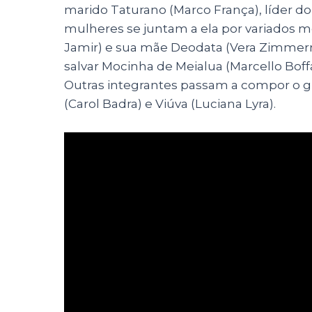
marido Taturano (Marco França), líder do
mulheres se juntam a ela por variados m
Jamir) e sua mãe Deodata (Vera Zimm
salvar Mocinha de Meialua (Marcello Boff
Outras integrantes passam a compor o g
(Carol Badra) e Viúva (Luciana Lyra).