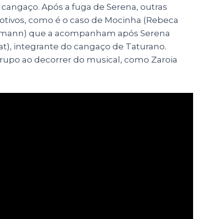
 cangaço. Após a fuga de Serena, outras
otivos, como é o caso de Mocinha (Rebeca
ermann) que a acompanham após Serena
at), integrante do cangaço de Taturano.
rupo ao decorrer do musical, como Zaroia