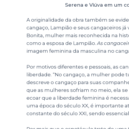
Serena e Viúva em um c
A originalidade da obra também se evide
cangaço, Lampião e seus cangaceiros já 
Bonita, mulher mais reconhecida na hist
como a esposa de Lampião.
As cangacei
imagem feminina da masculina no cang
Por motivos diferentes e pessoais, as ca
liberdade. “No cangaço, a mulher pode tu
descreve o cangaço para suas companheir
que as mulheres sofriam no meio, ela se 
ecoar que a liberdade feminina é necessár
uma época do século XX, é importante até
constante do século XXI, sendo essencial
Por mais que o espetáculo trate de uma t