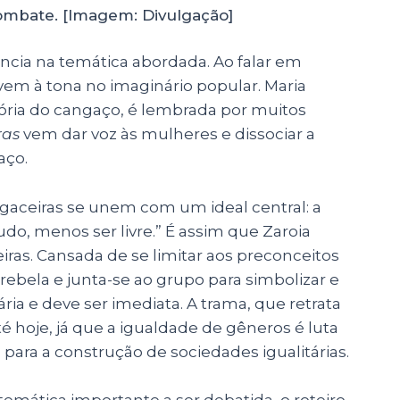
ombate. [Imagem: Divulgação]
ncia na temática abordada. Ao falar em
vem à tona no imaginário popular. Maria
ória do cangaço, é lembrada por muitos
ras
vem dar voz às mulheres e dissociar a
aço.
ngaceiras se unem com um ideal central: a
do, menos ser livre.” É assim que Zaroia
as. Cansada de se limitar aos preconceitos
rebela e junta-se ao grupo para simbolizar e
ia e deve ser imediata. A trama, que retrata
 hoje, já que a igualdade de gêneros é luta
 para a construção de sociedades igualitárias.
emática importante a ser debatida, o roteiro