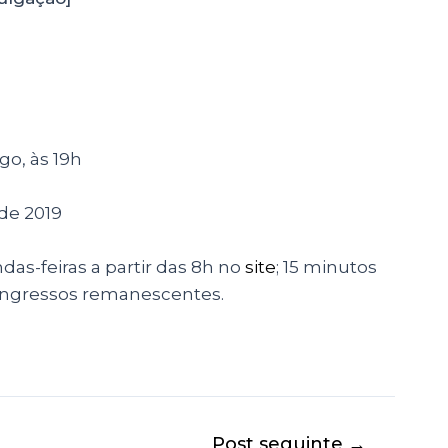
go, às 19h
 de 2019
as-feiras a partir das 8h no
site
; 15 minutos
 ingressos remanescentes.
Post seguinte
→