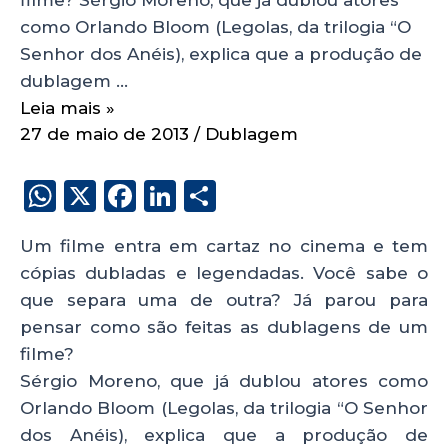
como Orlando Bloom (Legolas, da trilogia “O
Senhor dos Anéis), explica que a produção de
dublagem …
Leia mais »
27 de maio de 2013
/
Dublagem
W
X
F
Li
S
h
a
n
h
Um filme entra em cartaz no cinema e tem
a
c
k
a
cópias dubladas e legendadas. Você sabe o
ts
e
e
re
que separa uma de outra? Já parou para
A
b
dI
pensar como são feitas as dublagens de um
p
o
n
filme?
p
o
Sérgio Moreno, que já dublou atores como
Orlando Bloom (Legolas, da trilogia “O Senhor
k
dos Anéis), explica que a produção de