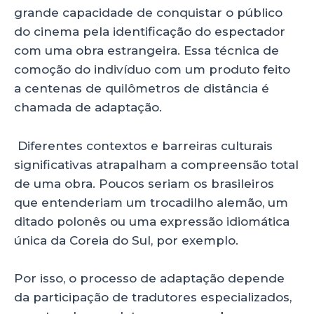
A
b
dI
grande capacidade de conquistar o público
p
o
n
do cinema pela identificação do espectador
p
o
com uma obra estrangeira. Essa técnica de
comoção do indivíduo com um produto feito
k
a centenas de quilômetros de distância é
chamada de adaptação.
Diferentes contextos e barreiras culturais
significativas atrapalham a compreensão total
de uma obra. Poucos seriam os brasileiros
que entenderiam um trocadilho alemão, um
ditado polonês ou uma expressão idiomática
única da Coreia do Sul, por exemplo.
Por isso, o processo de adaptação depende
da participação de tradutores especializados,