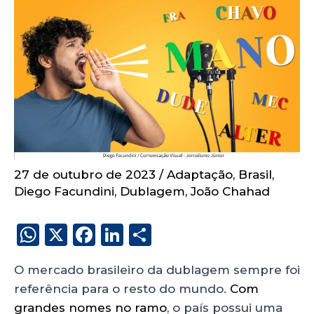
27 de outubro de 2023
/
Adaptação
,
Brasil
,
Diego Facundini
,
Dublagem
,
João Chahad
W
X
F
Li
S
h
a
n
h
O mercado brasileiro da dublagem sempre foi
a
c
k
a
referência para o resto do mundo.
Com
ts
e
e
re
grandes nomes no ramo
, o país possui uma