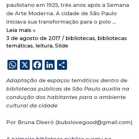
paulistano em 1925, três anos após a Semana
de Arte Moderna. A cidade de São Paulo
iniciava sua transformação para o polo …
Leia mais »
3 de agosto de 2017
/
bibliotecas
,
bibliotecas
temáticas
,
leitura
,
Slide
W
X
F
Li
S
h
a
n
h
Adaptação de espaços temáticos dentro de
a
c
k
a
bibliotecas públicas de São Paulo auxilia na
ts
e
e
re
condução dos habitantes para o ambiente
A
b
dI
cultural da cidade
p
o
n
p
o
Por Bruna Diseró (bubslovegood@gmail.com)
k