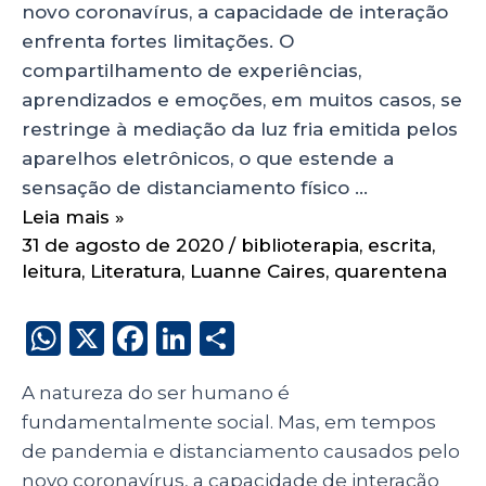
novo coronavírus, a capacidade de interação
enfrenta fortes limitações. O
compartilhamento de experiências,
aprendizados e emoções, em muitos casos, se
restringe à mediação da luz fria emitida pelos
aparelhos eletrônicos, o que estende a
sensação de distanciamento físico …
Leia mais »
31 de agosto de 2020
/
biblioterapia
,
escrita
,
leitura
,
Literatura
,
Luanne Caires
,
quarentena
W
X
F
Li
S
h
a
n
h
A natureza do ser humano é
a
c
k
a
fundamentalmente social. Mas, em tempos
ts
e
e
re
de pandemia e distanciamento causados pelo
A
b
dI
novo coronavírus, a capacidade de interação