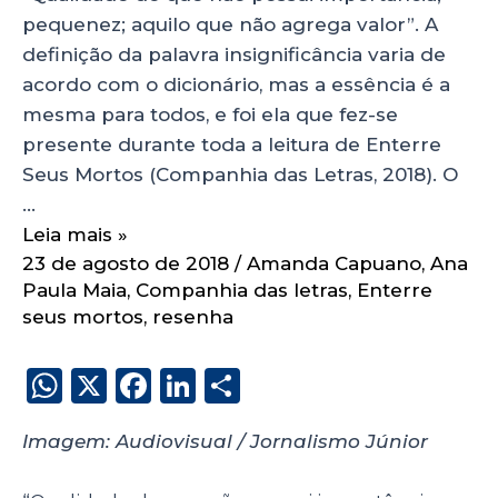
pequenez; aquilo que não agrega valor”. A
definição da palavra insignificância varia de
acordo com o dicionário, mas a essência é a
mesma para todos, e foi ela que fez-se
presente durante toda a leitura de Enterre
Seus Mortos (Companhia das Letras, 2018). O
…
Leia mais »
23 de agosto de 2018
/
Amanda Capuano
,
Ana
Paula Maia
,
Companhia das letras
,
Enterre
seus mortos
,
resenha
W
X
F
Li
S
h
a
n
h
Imagem: Audiovisual / Jornalismo Júnior
a
c
k
a
ts
e
e
re