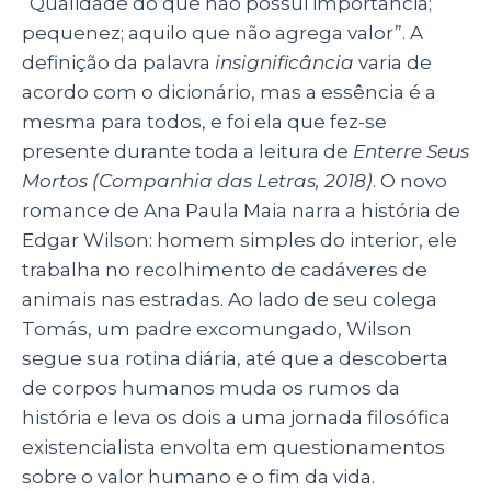
“Qualidade do que não possui importância;
A
b
dI
pequenez; aquilo que não agrega valor”. A
p
o
n
definição da palavra
insignificância
varia de
p
o
acordo com o dicionário, mas a essência é a
mesma para todos, e foi ela que fez-se
k
presente durante toda a leitura de
Enterre Seus
Mortos (Companhia das Letras, 2018)
. O novo
romance de Ana Paula Maia narra a história de
Edgar Wilson: homem simples do interior, ele
trabalha no recolhimento de cadáveres de
animais nas estradas. Ao lado de seu colega
Tomás, um padre excomungado, Wilson
segue sua rotina diária, até que a descoberta
de corpos humanos muda os rumos da
história e leva os dois a uma jornada filosófica
existencialista envolta em questionamentos
sobre o valor humano e o fim da vida.