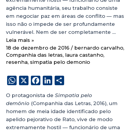
agência humanitária, seu trabalho consiste
em negociar paz em áreas de conflito — mas
isso não o impede de ser profundamente
vulnerável. Nem de ser completamente …
Leia mais »
18 de dezembro de 2016
/
bernardo carvalho
,
Companhia das letras
,
laura castanho
,
resenha
,
simpatia pelo demonio
W
X
F
Li
S
h
a
n
h
O protagonista de
Simpatia pelo
a
c
k
a
demônio
(Companhia das Letras, 2016), um
ts
e
e
re
homem de meia idade identificado pelo
A
b
dI
apelido pejorativo de Rato, vive de modo
p
o
n
extremamente hostil — funcionário de uma