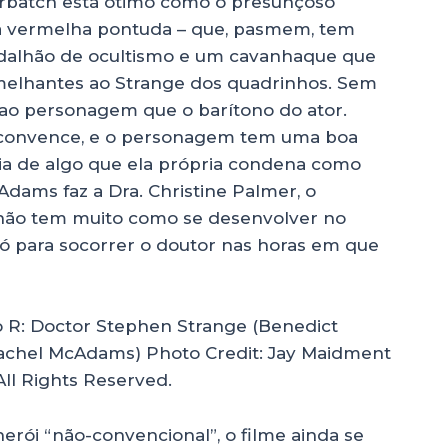
erbatch está ótimo como o presunçoso
pa vermelha pontuda – que, pasmem, tem
medalhão de ocultismo e um cavanhaque que
semelhantes ao Strange dos quadrinhos. Sem
 ao personagem que o barítono do ator.
s, convence, e o personagem tem uma boa
aria de algo que ela própria condena como
dams faz a Dra. Christine Palmer, o
 não tem muito como se desenvolver no
ó para socorrer o doutor nas horas em que
erói “não-convencional”, o filme ainda se