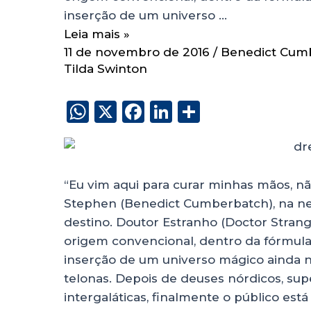
inserção de um universo …
Leia mais »
11 de novembro de 2016
/
Benedict Cum
Tilda Swinton
W
X
F
Li
S
h
a
n
h
a
c
k
a
ts
e
e
re
“Eu vim aqui para curar minhas mãos, nã
A
b
dI
Stephen (Benedict Cumberbatch), na neg
p
o
n
destino. Doutor Estranho (Doctor Strange
p
o
origem convencional, dentro da fórmula
inserção de um universo mágico ainda n
k
telonas. Depois de deuses nórdicos, sup
intergaláticas, finalmente o público es