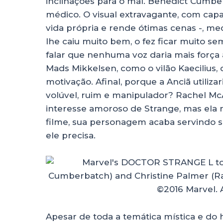
inclinações para o mal. Benedict Cumb
médico. O visual extravagante, com ca
vida própria e rende ótimas cenas -, 
lhe caiu muito bem, o fez ficar muito 
falar que nenhuma voz daria mais força
Mads Mikkelsen, como o vilão Kaeciliu
motivação. Afinal, porque a Anciã utiliz
volúvel, ruim e manipulador? Rachel McA
interesse amoroso de Strange, mas ela
filme, sua personagem acaba servindo s
ele precisa.
Apesar de toda a temática mística e do h