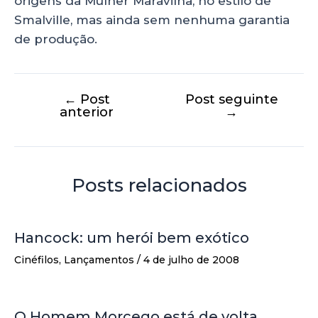
origens da Mulher Maravilha, no estilo de
Smalville, mas ainda sem nenhuma garantia
de produção.
←
Post
Post seguinte
anterior
→
Posts relacionados
Hancock: um herói bem exótico
Cinéfilos
,
Lançamentos
/
4 de julho de 2008
O Homem Morcego está de volta