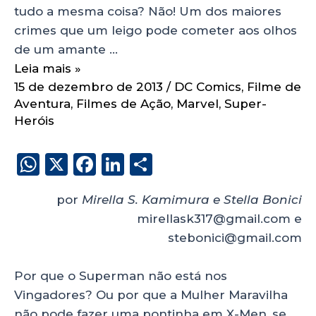
tudo a mesma coisa? Não! Um dos maiores
crimes que um leigo pode cometer aos olhos
de um amante …
Leia mais »
15 de dezembro de 2013
/
DC Comics
,
Filme de
Aventura
,
Filmes de Ação
,
Marvel
,
Super-
Heróis
W
X
F
Li
S
h
a
n
h
por
Mirella S. Kamimura e Stella Bonici
a
c
k
a
mirellask317@gmail.com e
ts
e
e
re
stebonici@gmail.com
A
b
dI
p
o
n
Por que o Superman não está nos
p
o
Vingadores? Ou por que a Mulher Maravilha
não pode fazer uma pontinha em X-Men, se