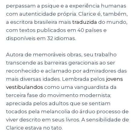
p
o
n
perpassam a psique e a experiência humanas
p
o
com autenticidade própria. Clarice é, também,
a escritora brasileira mais
traduzida
do mundo,
k
com textos publicados em 40 países e
disponíveis em 32 idiomas.
Autora de memoráveis obras, seu trabalho
transcende as barreiras geracionais ao ser
reconhecido e aclamado por admiradores das
mais diversas idades. Lembrada pelos
jovens
vestibulandos
como uma vanguardista da
terceira fase do movimento modernista;
apreciada pelos adultos que se sentiam
tocados pela melancolia do árduo processo de
viver descrito em seus livros. A sensibilidade de
Clarice estava no tato.