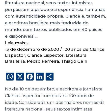
literatura nacional, seus textos intimistas
perpassam a psique e a experiência humanas
com autenticidade própria. Clarice é, também,
a escritora brasileira mais traduzida do
mundo, com textos publicados em 40 países
e disponíveis …
Leia mais »
13 de dezembro de 2020
/
100 anos de Clarice
Lispector
,
Clarice Lispector
,
Literatura
Brasileira
,
Pedro Ferreira
,
Thiago Gelli
W
X
F
Li
S
h
a
n
h
No dia 10 de dezembro, a escritora e jornalista
a
c
k
a
Clarice Lispector completaria 100 anos de
ts
e
e
re
idade. Considerada um dos maiores nomes da
A
b
dI
literatura nacional, seus textos intimistas