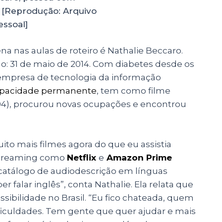
l. [Reprodução: Arquivo
essoal]
a nas aulas de roteiro é Nathalie Beccaro.
ão: 31 de maio de 2014. Com diabetes desde os
 empresa de tecnologia da informação
apacidade permanente
, tem como filme
04), procurou novas ocupações e encontrou
ito mais filmes agora do que eu assistia
e streaming como
Netflix
e
Amazon Prime
atálogo de audiodescrição em línguas
er falar inglês”, conta Nathalie. Ela relata que
ibilidade no Brasil. “Eu fico chateada, quem
ficuldades. Tem gente que quer ajudar e mais