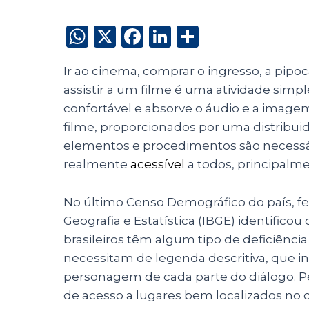
W
X
F
Li
S
h
a
n
h
Ir ao cinema, comprar o ingresso, a pipoca
a
c
k
a
assistir a um filme é uma atividade simp
ts
e
e
re
confortável e absorve o áudio e a image
A
b
dI
filme, proporcionados por uma distribui
p
o
n
elementos e procedimentos são necessár
p
o
realmente
acessível
a todos, principalm
k
No último Censo Demográfico do país, feit
Geografia e Estatística (IBGE) identifi
brasileiros têm algum tipo de deficiência
necessitam de legenda descritiva, que ind
personagem de cada parte do diálogo. 
de acesso a lugares bem localizados no