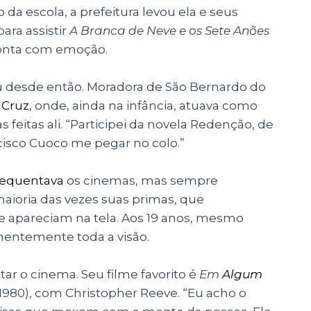
a escola, a prefeitura levou ela e seus
ara assistir
A Branca de Neve e os Sete Anões
 conta com emoção.
u desde então. Moradora de São Bernardo do
 Cruz
, onde, ainda na infância, atuava como
feitas ali. “Participei da novela Redenção, de
cisco Cuoco me pegar no colo.”
requentava
os cinemas, mas sempre
ioria das vezes suas primas, que
e apareciam na tela. Aos 19 anos, mesmo
nentemente toda a visão.
ar o cinema. Seu filme favorito é
Em
Algum
980), com Christopher Reeve. “Eu acho o