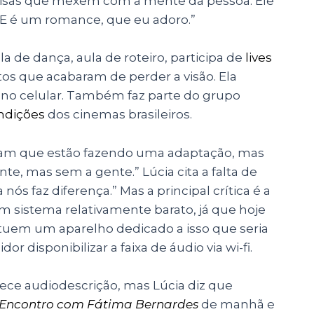
oisas que mexem com a mente da pessoa. Ele
. E é um romance, que eu adoro.”
la de dança, aula de roteiro, participa de
lives
os que acabaram de perder a visão. Ela
 no celular. Também faz parte do grupo
ndições
dos cinemas brasileiros.
ham que estão fazendo uma adaptação, mas
te, mas sem a gente.” Lúcia cita a falta de
ós faz diferença.” Mas a principal crítica é a
m sistema relativamente barato, já que hoje
tituem um aparelho dedicado a isso que seria
 disponibilizar a faixa de áudio via wi-fi.
ce audiodescrição, mas Lúcia diz que
Encontro com Fátima Bernardes
de manhã e