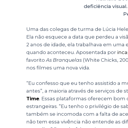
deficiência visua
P
Uma das colegas de turma de Lúcia Helen
Ela não esquece a data que perdeu a vis
2 anos de idade, ela trabalhava em uma
quando aconteceu. Aposentada por
inc
favorito
As Branquelas
(White Chicks, 20
nos filmes uma nova vida.
“Eu confesso que eu tenho assistido a mu
antes”, a maioria através de serviços d
Time
.
Essas plataformas oferecem bom c
estrangeiras. ”Eu tenho o privilégio de sab
também se incomoda com a falta de acess
não tem essa vivência não entende as di