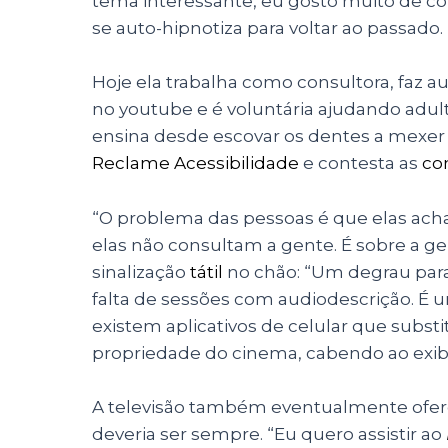
tema interessante, eu gosto muito de c
se auto-hipnotiza para voltar ao passado
Hoje ela trabalha como consultora, faz au
no youtube e é voluntária ajudando adult
ensina desde escovar os dentes a mexer
Reclame Acessibilidade
e contesta as
co
“O problema das pessoas é que elas ac
elas não consultam a gente. É sobre a gen
sinalização
tátil
no chão: “Um degrau para n
falta de sessões com audiodescrição. É u
existem aplicativos de celular que subs
propriedade do cinema, cabendo ao exibidor
A televisão também eventualmente ofere
deveria ser sempre. “Eu quero assistir ao