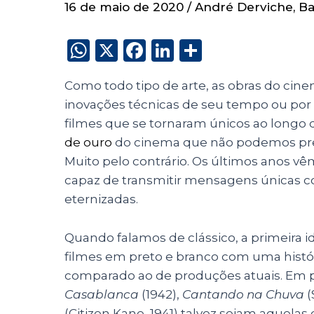
16 de maio de 2020
/
André Derviche
,
Ba
W
X
F
Li
S
h
a
n
h
Como todo tipo de arte, as obras do cin
a
c
k
a
inovações técnicas de seu tempo ou por u
ts
e
e
re
filmes que se tornaram únicos ao longo 
A
b
dI
de ouro
do cinema que não podemos pres
p
o
n
Muito pelo contrário. Os últimos anos 
p
o
capaz de transmitir mensagens únicas c
eternizadas.
k
Quando falamos de clássico, a primeira 
filmes em preto e branco com uma histór
comparado ao de produções atuais. Em p
Casablanca
(1942),
Cantando na Chuva
(
(Citizen Kane, 1941) talvez sejam aquela