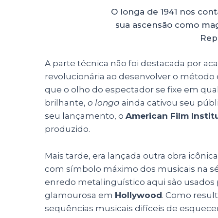
O longa de 1941 nos cont
sua ascensão como mag
Rep
A parte técnica não foi destacada por aca
revolucionária ao desenvolver o método 
que o olho do espectador se fixe em qu
brilhante,
o longa
ainda cativou seu públ
seu lançamento, o
American Film Instit
produzido.
Mais tarde, era lançada outra obra icônic
com símbolo máximo dos musicais na sét
enredo metalinguístico aqui são usados
glamourosa em
Hollywood
. Como resul
sequências musicais difíceis de esquecer