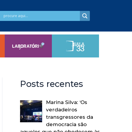
Posts recentes
Marina Silva: ‘Os
verdadeiros
transgressores da
democracia são
aqueles que não obedecem às