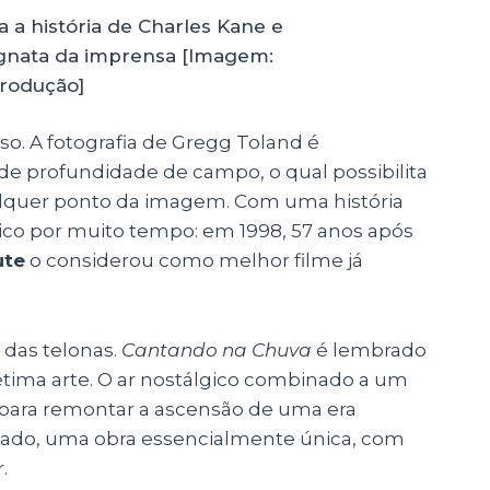
a a história de Charles Kane e
nata da imprensa [Imagem:
rodução]
so. A fotografia de Gregg Toland é
de profundidade de campo, o qual possibilita
alquer ponto da imagem. Com uma história
ico por muito tempo: em 1998, 57 anos após
ute
o considerou como melhor filme já
a das telonas.
Cantando na Chuva
é lembrado
ima arte. O ar nostálgico combinado a um
 para remontar a ascensão de uma era
tado, uma obra essencialmente única, com
.