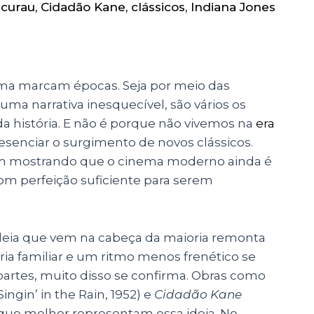
curau
,
Cidadão Kane
,
clássicos
,
Indiana Jones
ema marcam épocas. Seja por meio das
ma narrativa inesquecível, são vários os
da história. E não é porque não vivemos na
era
enciar o surgimento de novos clássicos.
vêm mostrando que o cinema moderno ainda é
om perfeição suficiente para serem
ideia que vem na cabeça da maioria remonta
ia familiar e um ritmo menos frenético se
artes, muito disso se confirma. Obras como
Singin’ in the Rain, 1952) e
Cidadão Kane
s que melhor representam essa ideia. No