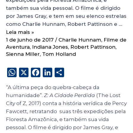
também sua vida pessoal. O filme é dirigido
por James Gray, e tem em seu elenco estrelas
como Charlie Hunnam, Robert Pattinson e …
Leia mais »
1 de junho de 2017
/
Charlie Hunnam
,
Filme de
Aventura
,
Indiana Jones
,
Robert Pattinson
,
Sienna Miller
,
Tom Holland
W
X
F
Li
S
h
a
n
h
“A última peça do quebra-cabeça da
a
c
k
a
humanidade”.
Z: A Cidade Perdida
(The Lost
ts
e
e
re
City of Z, 2017) conta a história verídica de Percy
A
b
dI
Fawcett, retratando suas três expedições pela
p
o
n
Floresta Amazônica, e também sua vida
p
o
pessoal. O filme é dirigido por James Gray, e