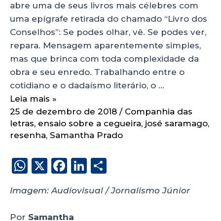
abre uma de seus livros mais célebres com
uma epígrafe retirada do chamado “Livro dos
Conselhos”: Se podes olhar, vê. Se podes ver,
repara. Mensagem aparentemente simples,
mas que brinca com toda complexidade da
obra e seu enredo. Trabalhando entre o
cotidiano e o dadaísmo literário, o …
Leia mais »
25 de dezembro de 2018
/
Companhia das
letras
,
ensaio sobre a cegueira
,
josé saramago
,
resenha
,
Samantha Prado
W
X
F
Li
S
h
a
n
h
Imagem: Audiovisual / Jornalismo Júnior
a
c
k
a
ts
e
e
re
Por
Samantha