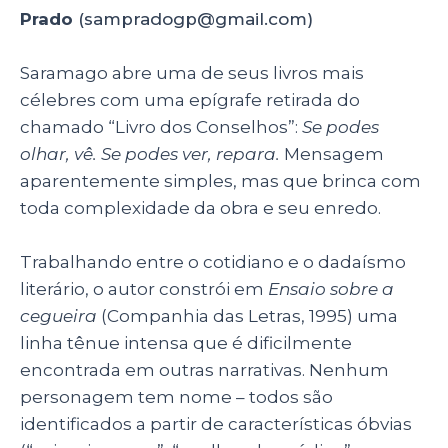
A
b
dI
Prado
(sampradogp@gmail.com)
p
o
n
p
o
Saramago abre uma de seus livros mais
célebres com uma epígrafe retirada do
k
chamado “Livro dos Conselhos”:
Se podes
olhar, vê. Se podes ver, repara.
Mensagem
aparentemente simples, mas que brinca com
toda complexidade da obra e seu enredo.
Trabalhando entre o cotidiano e o dadaísmo
literário, o autor constrói em
Ensaio sobre a
cegueira
(Companhia das Letras, 1995) uma
linha tênue intensa que é dificilmente
encontrada em outras narrativas. Nenhum
personagem tem nome – todos são
identificados a partir de características óbvias