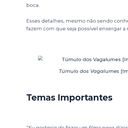
boca.
Esses detalhes, mesmo não sendo conhec
fazem com que seja possível enxergar a 
Túmulo dos Vagalumes
[Im
Temas Importantes
“Eu gostaria de fazer um filme para dizer