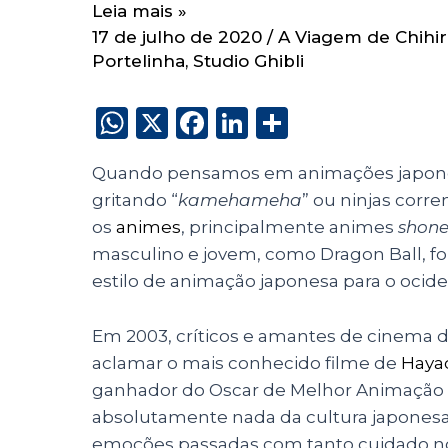
Leia mais »
17 de julho de 2020
/
A Viagem de Chihi
Portelinha
,
Studio Ghibli
W
X
F
Li
S
h
a
n
h
Quando pensamos em animações japone
a
c
k
a
gritando “
kamehameha
” ou ninjas corr
ts
e
e
re
os
animes
, principalmente animes
shone
A
b
dI
masculino e jovem, como Dragon Ball, fo
p
o
n
estilo de animação japonesa para o ocid
p
o
Em 2003, críticos e amantes de cinema
k
aclamar o mais conhecido filme de
Hayao
ganhador do Oscar de Melhor Animação
absolutamente nada da cultura japonesa,
emoções passadas com tanto cuidado no