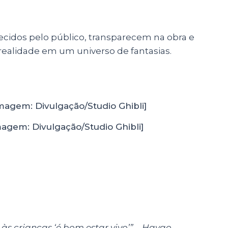
idos pelo público, transparecem na obra e
realidade em um universo de fantasias.
agem: Divulgação/Studio Ghibli]
 às crianças ‘é bom estar vivo’” – Hayao