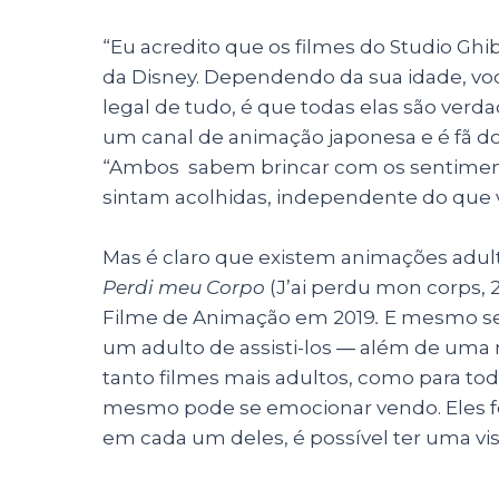
“Eu acredito que os filmes do Studio G
da Disney. Dependendo da sua idade, v
legal de tudo, é que todas elas são verd
um canal de animação japonesa e é fã do 
“Ambos sabem brincar com os sentiment
sintam acolhidas, independente do que v
Mas é claro que existem animações adult
Perdi meu Corpo
(
J’ai perdu mon corps, 
Filme de Animação em 2019
.
E mesmo se 
um adulto de assisti-los ― além de uma m
tanto filmes mais adultos, como para to
mesmo pode se emocionar vendo. Eles fo
em cada um deles, é possível ter uma visã