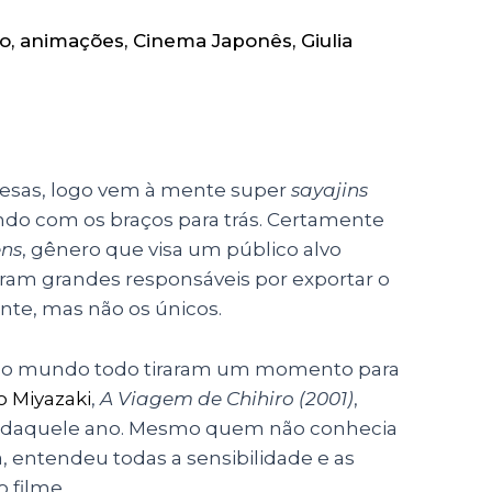
ro
,
animações
,
Cinema Japonês
,
Giulia
sas, logo vem à mente super
sayajins
endo com os braços para trás. Certamente
ns
, gênero que visa um público alvo
ram grandes responsáveis por exportar o
ente, mas não os únicos.
 do mundo todo tiraram um momento para
 Miyazaki
,
A Viagem de Chihiro (2001)
,
 daquele ano. Mesmo quem não conhecia
 entendeu todas a sensibilidade e as
 filme.