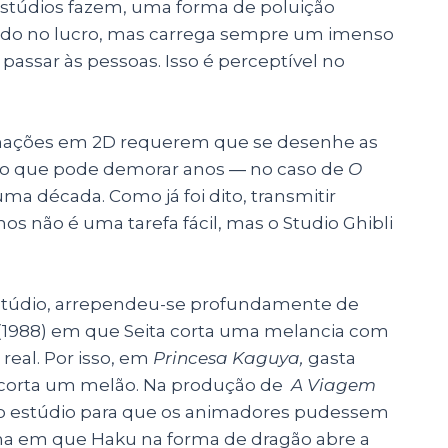
túdios fazem, uma forma de poluição
sando no lucro, mas carrega sempre um imenso
 passar às pessoas. Isso é perceptível no
imações em 2D requerem que se desenhe as
sso que pode demorar anos ― no caso de
O
uma década. Como já foi dito, transmitir
 não é uma tarefa fácil, mas o Studio Ghibli
 estúdio, arrependeu-se profundamente de
(1988) em que Seita corta uma melancia com
 real. Por isso, em
Princesa Kaguya,
gasta
 corta um melão. Na produção de
A Viagem
ao estúdio para que os animadores pudessem
ena em que Haku na forma de dragão abre a