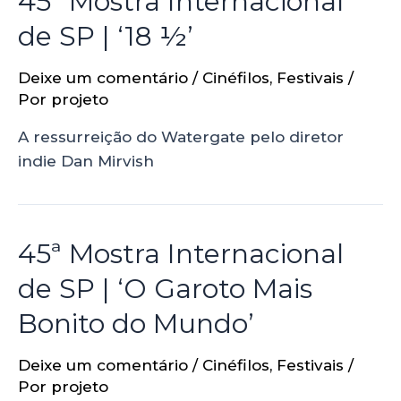
45ª Mostra Internacional
de SP | ‘18 ½’
Deixe um comentário
/
Cinéfilos
,
Festivais
/
Por
projeto
A ressurreição do Watergate pelo diretor
indie Dan Mirvish
45ª Mostra Internacional
de SP | ‘O Garoto Mais
Bonito do Mundo’
Deixe um comentário
/
Cinéfilos
,
Festivais
/
Por
projeto