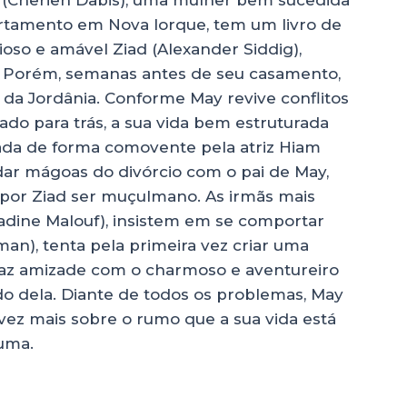
rtamento em Nova Iorque, tem um livro de
ioso e amável Ziad (Alexander Siddig),
. Porém, semanas antes de seu casamento,
al da Jordânia. Conforme May revive conflitos
ado para trás, a sua vida bem estruturada
tada de forma comovente pela atriz Hiam
dar mágoas do divórcio com o pai de May,
o por Ziad ser muçulmano. As irmãs mais
Nadine Malouf), insistem em se comportar
lman), tenta pela primeira vez criar uma
y faz amizade com o charmoso e aventureiro
ado dela. Diante de todos os problemas, May
vez mais sobre o rumo que a sua vida está
uma.