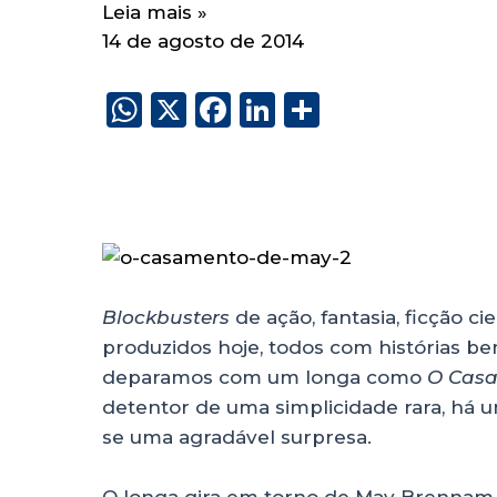
Leia mais »
14 de agosto de 2014
W
X
F
Li
S
h
a
n
h
a
c
k
a
ts
e
e
re
A
b
dI
p
o
n
p
o
Blockbusters
de ação, fantasia, ficção ci
produzidos hoje, todos com histórias be
k
deparamos com um longa como
O Cas
detentor de uma simplicidade rara, há uma
se uma agradável surpresa.
O longa gira em torno de May Brennam