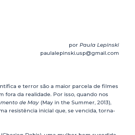
por
Paula Lepinski
paulalepinski.usp@gmail.com
entífica e terror são a maior parcela de filmes
m fora da realidade. Por isso, quando nos
amento de May
(May in the Summer, 2013),
 resistência inicial que, se vencida, torna-
 (Cherien Dabis), uma mulher bem sucedida