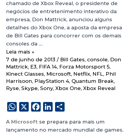
chamado de Xbox Reveal, o presidente de
negócios de entretenimento interativo da
empresa, Don Mattrick, anunciou alguns
detalhes do Xbox One, a aposta da empresa
de Bill Gates para concorrer com os demais
consoles da …
Leia mais »
7 de junho de 2013
/
Bill Gates
,
console
,
Don
Mattrick
,
E3
,
FIFA 14
,
Forza Motorsport 5
,
Kinect Glasses
,
Microsoft
,
Netflix
,
NFL
,
Phil
Harrisoon
,
PlayStation 4
,
Quantum Break
,
Ryse
,
Skype
,
Sony
,
Xbox One
,
Xbox Reveal
W
X
F
Li
S
h
a
n
h
A
Microsoft
se prepara para mais um
a
c
k
a
lançamento no mercado mundial de games.