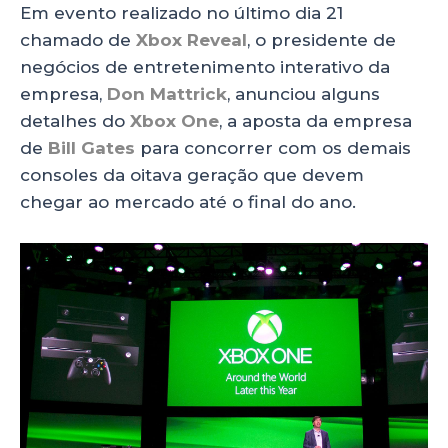
ts
e
e
re
Em evento realizado no último dia 21
A
b
dI
chamado de
Xbox Reveal
, o presidente de
p
o
n
negócios de entretenimento interativo da
p
o
empresa,
Don Mattrick
, anunciou alguns
detalhes do
Xbox One
, a aposta da empresa
k
de
Bill Gates
para concorrer com os demais
consoles da oitava geração que devem
chegar ao mercado até o final do ano.