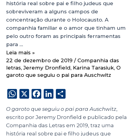
história real sobre pai e filho judeus que
sobreviveram a alguns campos de
concentração durante o Holocausto. A
companhia familiar e o amor que tinham um
pelo outro foram as principais ferramentas
para …
Leia mais »
22 de dezembro de 2019
/
Companhia das
letras
,
Jeremy Dronfield
,
Karina Tarasiuk
,
O
garoto que seguiu o pai para Auschwitz
W
X
F
Li
S
h
a
n
h
O garoto que seguiu o pai para Auschwitz
,
a
c
k
a
escrito por Jeremy Dronfield e publicado pela
ts
e
e
re
Companhia das Letras em 2019, traz uma
A
b
dI
história real sobre pai e filho judeus que