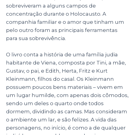
p
o
n
sobreviveram a alguns campos de
p
o
concentração durante o Holocausto. A
companhia familiar e o amor que tinham um
k
pelo outro foram as principais ferramentas
para sua sobrevivência.
O livro conta a história de uma família judia
habitante de Viena, composta por Tini, a mãe,
Gustav, o pai, e Edith, Herta, Fritz e Kurt
Kleinmann, filhos do casal. Os Kleinmann
possuem poucos bens materiais
– vivem em
um lugar humilde, com apenas dois cômodos,
sendo um deles o quarto onde todos
dormem, dividindo as camas. Mas consideram
o ambiente um lar, e são felizes. A vida das
personagens, no início, é como a de qualquer