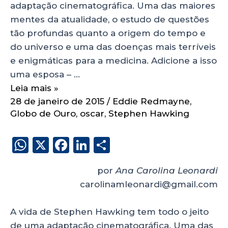
adaptação cinematográfica. Uma das maiores
mentes da atualidade, o estudo de questões
tão profundas quanto a origem do tempo e
do universo e uma das doenças mais terríveis
e enigmáticas para a medicina. Adicione a isso
uma esposa – …
Leia mais »
28 de janeiro de 2015
/
Eddie Redmayne
,
Globo de Ouro
,
oscar
,
Stephen Hawking
W
X
F
Li
S
h
a
n
h
por
Ana Carolina Leonardi
a
c
k
a
carolinamleonardi@gmail.com
ts
e
e
re
A
b
dI
A vida de Stephen Hawking tem todo o jeito
p
o
n
de uma adaptação cinematográfica. Uma das