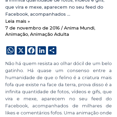
que vira e mexe, aparecem no seu feed do
Facebook, acompanhados …
Leia mais »
7 de novembro de 2016
/
Anima Mundi
,
Animação
,
Animação Adulta
W
X
F
Li
S
h
a
n
h
Não há quem resista ao olhar dócil de um belo
a
c
k
a
gatinho. Há quase um consenso entre a
ts
e
e
re
humanidade de que o felino é a criatura mais
A
b
dI
fofa que existe na face da terra, prova disso é a
p
o
n
infinita quantidade de fotos, vídeos e gifs, que
p
o
vira e mexe, aparecem no seu feed do
Facebook, acompanhados de milhares de
k
likes e comentários fofos. Uma animação onde