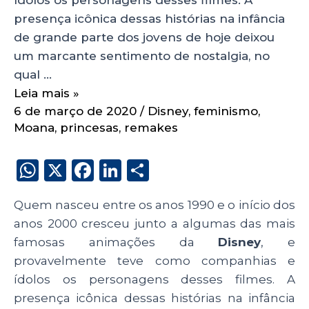
presença icônica dessas histórias na infância
de grande parte dos jovens de hoje deixou
um marcante sentimento de nostalgia, no
qual …
Leia mais »
6 de março de 2020
/
Disney
,
feminismo
,
Moana
,
princesas
,
remakes
W
X
F
Li
S
h
a
n
h
Quem nasceu entre os anos 1990 e o início dos
a
c
k
a
anos 2000 cresceu junto a algumas das mais
ts
e
e
re
famosas animações da
Disney
, e
A
b
dI
provavelmente teve como companhias e
p
o
n
ídolos os personagens desses filmes. A
p
o
presença icônica dessas histórias na infância