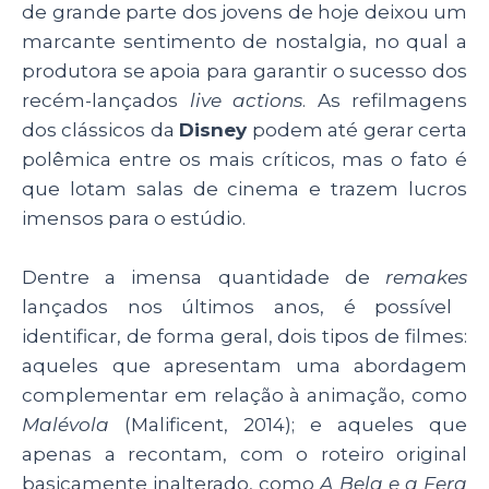
de grande parte dos jovens de hoje deixou um
k
marcante sentimento de nostalgia, no qual a
produtora se apoia para garantir o sucesso dos
recém-lançados
live actions
. As refilmagens
dos clássicos da
Disney
podem até gerar certa
polêmica entre os mais críticos, mas o fato é
que lotam salas de cinema e trazem lucros
imensos para o estúdio.
Dentre a imensa quantidade de
remakes
lançados nos últimos anos, é possível
identificar, de forma geral, dois tipos de filmes:
aqueles que apresentam uma abordagem
complementar em relação à animação, como
Malévola
(Malificent, 2014); e aqueles que
apenas a recontam, com o roteiro original
basicamente inalterado, como
A Bela e a Fera