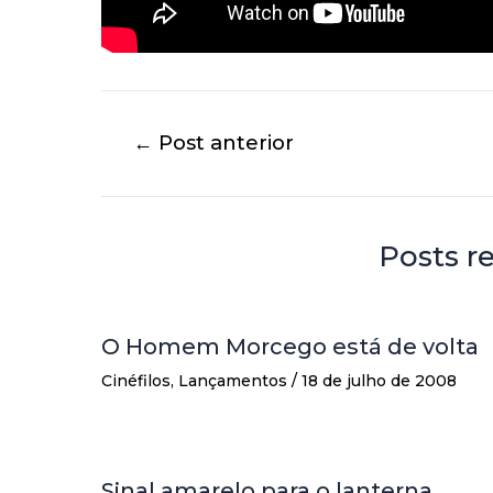
←
Post anterior
Posts r
O Homem Morcego está de volta
Cinéfilos
,
Lançamentos
/
18 de julho de 2008
Sinal amarelo para o lanterna