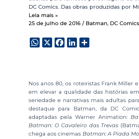
DC Comics. Das obras produzidas por Mil
Leia mais »
25 de julho de 2016
/
Batman
,
DC Comic
W
X
F
Li
S
h
a
n
h
a
c
k
a
ts
e
e
re
A
b
dI
Nos anos 80, os roteiristas Frank Miller
p
o
n
em elevar a qualidade das histórias e
p
o
seriedade e narrativas mais adultas p
destaque para Batman, da DC Comics.
k
adaptadas pela Warner Animation:
Ba
Batman: O Cavaleiro das Trevas
(
Batma
chega aos cinemas
Batman: A Piada Mo