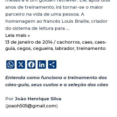
anos de treinamento, irá tornar-se o maior
parceiro na vida de uma pessoa. A
homenagem ao francês Louis Braille, criador
do sistema de leitura para …
Leia mais »
13 de janeiro de 2014
/
cachorros
,
caes
,
caes-
guia
,
cegos
,
cegueira
,
labrador
,
treinamento
W
X
F
Li
S
h
a
n
h
Entenda como funciona o treinamento dos
a
c
k
a
cães-guia, seus custos e a seleção dos cães
ts
e
e
re
A
b
dI
Por
Jo
ã
o Henrique Silva
p
o
n
(
joaoh505@gmail.com
)
p
o