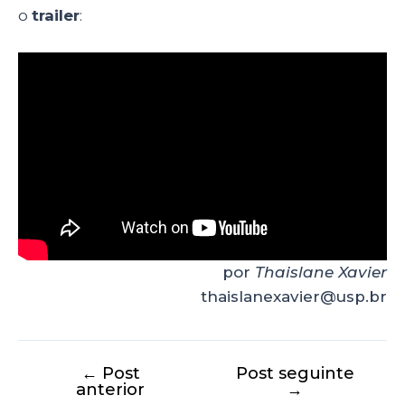
o
trailer
:
por
Thaislane Xavier
thaislanexavier@usp.br
←
Post
Post seguinte
anterior
→