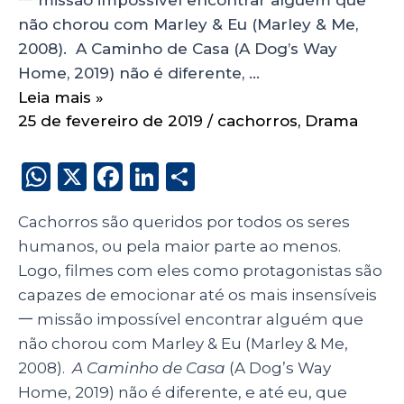
não chorou com Marley & Eu (Marley & Me,
2008). A Caminho de Casa (A Dog’s Way
Home, 2019) não é diferente, …
Leia mais »
25 de fevereiro de 2019
/
cachorros
,
Drama
W
X
F
Li
S
h
a
n
h
Cachorros são queridos por todos os seres
a
c
k
a
humanos, ou pela maior parte ao menos.
ts
e
e
re
Logo, filmes com eles como protagonistas são
A
b
dI
capazes de emocionar até os mais insensíveis
p
o
n
一 missão impossível encontrar alguém que
p
o
não chorou com Marley & Eu (Marley & Me,
2008).
A Caminho de Casa
(A Dog’s Way
k
Home, 2019) não é diferente, e até eu, que