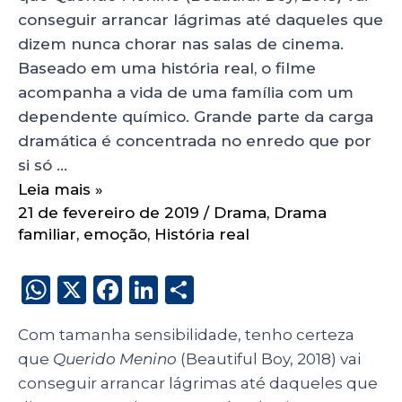
conseguir arrancar lágrimas até daqueles que
dizem nunca chorar nas salas de cinema.
Baseado em uma história real, o filme
acompanha a vida de uma família com um
dependente químico. Grande parte da carga
dramática é concentrada no enredo que por
si só …
Leia mais »
21 de fevereiro de 2019
/
Drama
,
Drama
familiar
,
emoção
,
História real
W
X
F
Li
S
h
a
n
h
Com tamanha sensibilidade, tenho certeza
a
c
k
a
que
Querido Menino
(Beautiful Boy, 2018) vai
ts
e
e
re
conseguir arrancar lágrimas até daqueles que