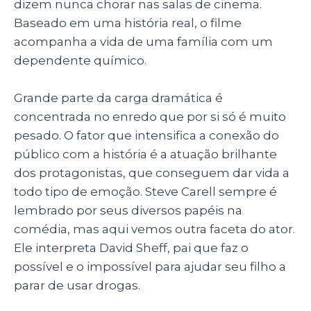
A
b
dI
dizem nunca chorar nas salas de cinema.
p
o
n
Baseado em uma história real, o filme
p
o
acompanha a vida de uma família com um
dependente químico.
k
Grande parte da carga dramática é
concentrada no enredo que por si só é muito
pesado. O fator que intensifica a conexão do
público com a história é a atuação brilhante
dos protagonistas, que conseguem dar vida a
todo tipo de emoção. Steve Carell sempre é
lembrado por seus diversos papéis na
comédia, mas aqui vemos outra faceta do ator.
Ele interpreta David Sheff, pai que faz o
possível e o impossível para ajudar seu filho a
parar de usar drogas.