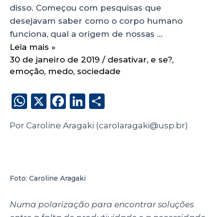
disso. Começou com pesquisas que
desejavam saber como o corpo humano
funciona, qual a origem de nossas …
Leia mais »
30 de janeiro de 2019
/
desativar
,
e se?
,
emoção
,
medo
,
sociedade
W
X
F
Li
S
h
a
n
h
Por Caroline Aragaki (carolaragaki@usp.br)
a
c
k
a
ts
e
e
re
A
b
dI
p
o
n
Foto: Caroline Aragaki
p
o
Numa polarização para encontrar soluções
k