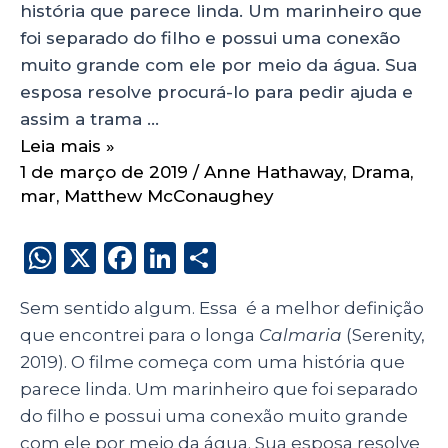
história que parece linda. Um marinheiro que
foi separado do filho e possui uma conexão
muito grande com ele por meio da água. Sua
esposa resolve procurá-lo para pedir ajuda e
assim a trama …
Leia mais »
1 de março de 2019
/
Anne Hathaway
,
Drama
,
mar
,
Matthew McConaughey
W
X
F
Li
S
h
a
n
h
Sem sentido algum. Essa é a melhor definição
a
c
k
a
que encontrei para o longa
Calmaria
(Serenity,
ts
e
e
re
2019). O filme começa com uma história que
A
b
dI
parece linda. Um marinheiro que foi separado
p
o
n
do filho e possui uma conexão muito grande
com ele por meio da água. Sua esposa resolve