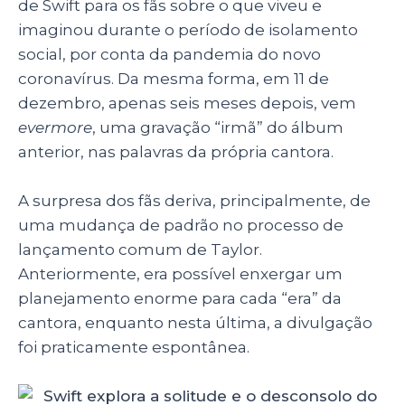
p
o
n
de Swift para os fãs sobre o que viveu e
p
o
imaginou durante o período de isolamento
social, por conta da pandemia do novo
k
coronavírus. Da mesma forma, em 11 de
dezembro, apenas seis meses depois, vem
evermore
, uma gravação “irmã” do álbum
anterior, nas palavras da própria cantora.
A surpresa dos fãs deriva, principalmente, de
uma mudança de padrão no processo de
lançamento comum de Taylor.
Anteriormente, era possível enxergar um
planejamento enorme para cada “era” da
cantora, enquanto nesta última, a divulgação
foi praticamente espontânea.