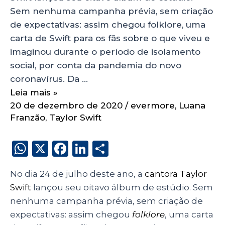
Sem nenhuma campanha prévia, sem criação
de expectativas: assim chegou folklore, uma
carta de Swift para os fãs sobre o que viveu e
imaginou durante o período de isolamento
social, por conta da pandemia do novo
coronavírus. Da …
Leia mais »
20 de dezembro de 2020
/
evermore
,
Luana
Franzão
,
Taylor Swift
W
X
F
Li
S
h
a
n
h
No dia 24 de julho deste ano, a
cantora Taylor
a
c
k
a
Swift
lançou seu oitavo álbum de estúdio. Sem
ts
e
e
re
nenhuma campanha prévia, sem criação de
A
b
dI
expectativas: assim chegou
folklore
, uma carta