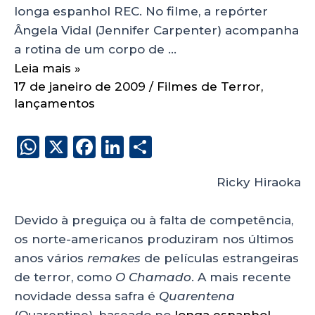
longa espanhol REC. No filme, a repórter
Ângela Vidal (Jennifer Carpenter) acompanha
a rotina de um corpo de …
Leia mais »
17 de janeiro de 2009
/
Filmes de Terror
,
lançamentos
W
X
F
Li
S
h
a
n
h
Ricky Hiraoka
a
c
k
a
ts
e
e
re
Devido à preguiça ou à falta de competência,
A
b
dI
os norte-americanos produziram nos últimos
p
o
n
anos vários
remakes
de películas estrangeiras
p
o
de terror, como
O Chamado
. A mais recente
novidade dessa safra é
Quarentena
k